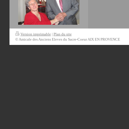
Version imprimable
|
Plan du site
© Amicale des Anciens Eleves du Sacre-Coeur AIX EN PROVENCE