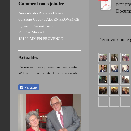
Comment nous joindre
RELEVE
Docume
Amicale des Anciens Elèves
du Sacré-Coeur d'AIX EN PROVENCE
Lycée du Sacré-Coeur
29, Rue Manuel
13100 AIX-EN-PROVENCE
Découvrez notre g
Actualités
Retrouvez dès à présent sur notre site
Web toute l'actualité de notre amicale.
Partager