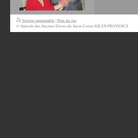
Version imprimable
|
Plan du site
© Amicale des Anciens Eleves du Sacre-Coeur AIX EN PROVENCE