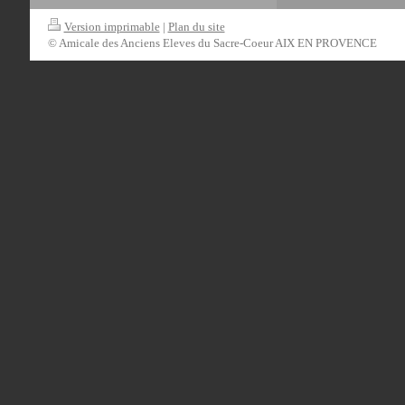
Version imprimable
|
Plan du site
© Amicale des Anciens Eleves du Sacre-Coeur AIX EN PROVENCE