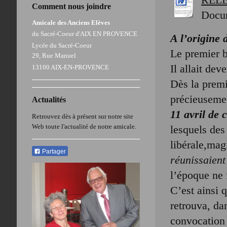
Comment nous joindre
Docu
Amicale des Anciens Elèves
du Sacré-Coeur d'AIX EN PROVENCE
A l’origine
Lycée du Sacré-Coeur
Le premier b
29, Rue Manuel
Il allait de
13100 AIX-EN-PROVENCE
Dès la premi
précieusemen
Actualités
11 avril de c
Retrouvez dès à présent sur notre site
Web toute l'actualité de notre amicale.
lesquels des
libérale,mag
Partager
réunissaient
l’époque ne 
C’est ainsi 
retrouva, dan
convocation q