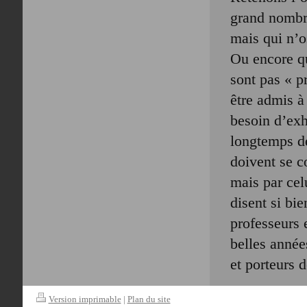
grand nombre
mais qui n’o
Ou encore qu
sont pas « p
être admis à
besoin d’exh
longtemps dé
doivent se c
mais par ce
disent si bie
professeurs 
belles année
et porteurs 
Version imprimable
|
Plan du site