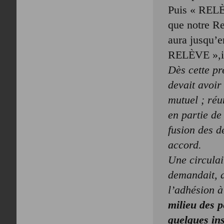
Puis « RELÈV
que notre R
aura jusqu’e
RELÈVE »,in
Dès cette pr
devait avoir
mutuel ; réu
en partie de
fusion des d
accord.
Une circula
demandait, a
l’adhésion à
milieu des p
quelques ins