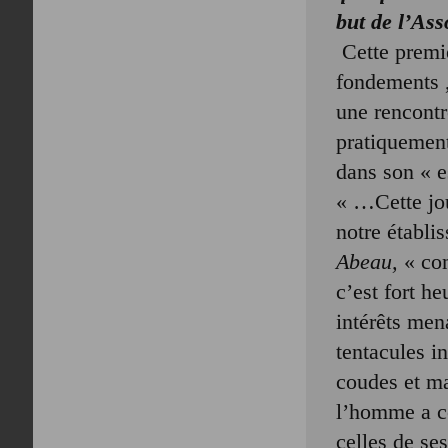
but de l’Ass
Cette premiè
fondements ,
une rencont
pratiquement
dans son « es
« …Cette jou
notre établi
Abeau,
« co
c’est fort h
intérêts men
tentacules i
coudes et ma
l’homme a com
celles de se