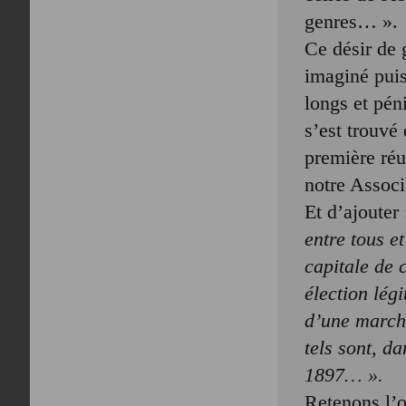
genres… ».
Ce désir de 
imaginé puis
longs et pén
s’est trouvé
première réu
notre Associ
Et d’ajouter
entre tous e
capitale de 
élection lég
d’une marche
tels sont, d
1897… ».
Retenons l’o